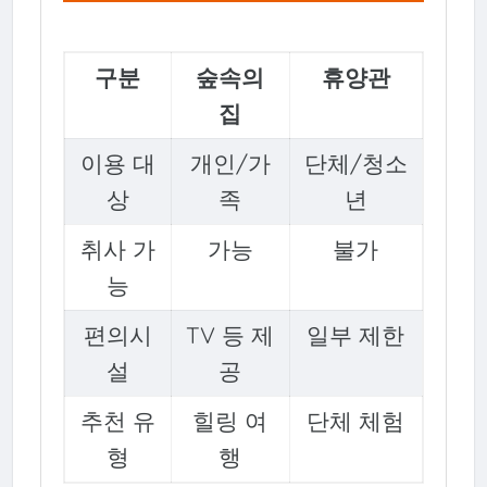
구분
숲속의
휴양관
집
이용 대
개인/가
단체/청소
상
족
년
취사 가
가능
불가
능
편의시
TV 등 제
일부 제한
설
공
추천 유
힐링 여
단체 체험
형
행