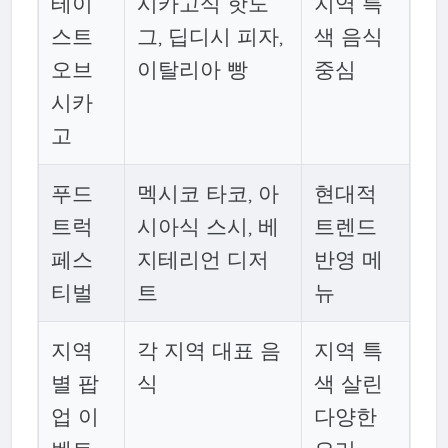
테이
시카고식 핫도
지역 특
스트
그, 딥디시 피자,
색 음식
오브
이탈리아 빵
중심
시카
고
푸드
멕시코 타코, 아
현대적
트럭
시아식 스시, 베
트렌드
페스
지테리언 디저
반영 메
티벌
트
뉴
지역
각 지역 대표 음
지역 특
별 팝
식
색 살린
업 이
다양한