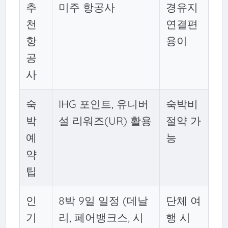
추
미주 항공사
경유지
천
연결편
항
용이
공
사
숙
IHG 포인트, 유니버
숙박비
박
설 리워즈(UR) 활용
절약 가
예
능
약
팁
인
8박 9일 일정 (데날
단체 여
기
리, 페어뱅크스, 시
행 시