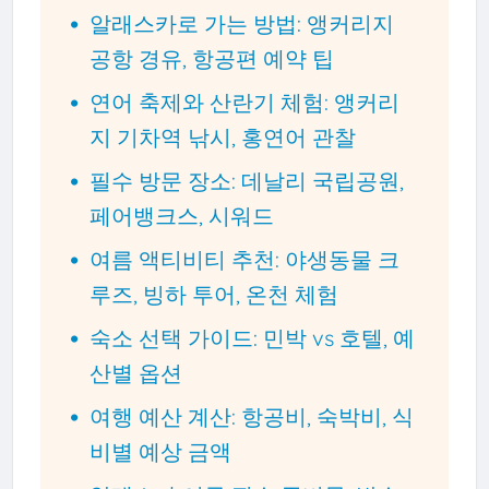
알래스카로 가는 방법: 앵커리지
공항 경유, 항공편 예약 팁
연어 축제와 산란기 체험: 앵커리
지 기차역 낚시, 홍연어 관찰
필수 방문 장소: 데날리 국립공원,
페어뱅크스, 시워드
여름 액티비티 추천: 야생동물 크
루즈, 빙하 투어, 온천 체험
숙소 선택 가이드: 민박 vs 호텔, 예
산별 옵션
여행 예산 계산: 항공비, 숙박비, 식
비별 예상 금액