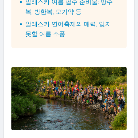
알래스카 여름 필수 준비물: 방수
복, 방한복, 모기약 등
알래스카 연어축제의 매력, 잊지
못할 여름 소풍