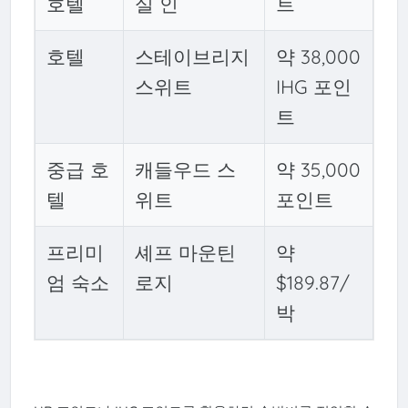
호텔
실 인
트
호텔
스테이브리지
약 38,000
스위트
IHG 포인
트
중급 호
캐들우드 스
약 35,000
텔
위트
포인트
프리미
셰프 마운틴
약
엄 숙소
로지
$189.87/
박